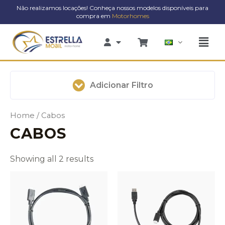
Ir
Não realizamos locações! Conheça nossos modelos disponíveis para
compra em
Motorhomes
para
o
Men
conteúdo
Adicionar Filtro
Home
/ Cabos
CABOS
Showing all 2 results