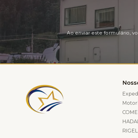
Ao enviar este formulário, 
Noss
Exped
Moto
COME
HADA
RIGEL