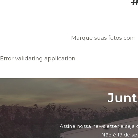
Marque suas fotos com
Error validating application
Junt
Assine nossa newsletter e seja
Não é fã de s