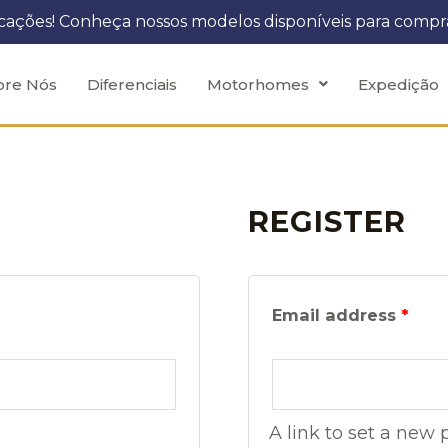
ocações! Conheça nossos modelos disponíveis para comp
bre Nós
Diferenciais
Motorhomes
Expedição
REGISTER
Email address
*
A link to set a new 