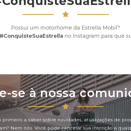
#ConquisteSuaEstrell
Possui um motorhome da Estrella Mobil?
#ConquisteSuaEstrella
no Instagram para que su
e-se à nossa comun
 o primeiro a saber sobre novidades, atualizações de pr
pam? Nem nós. Você pode cancelar sua inscrição a qua