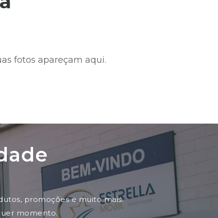
a
as fotos apareçam aqui.
idade
odutos, promoções e muito mais.
lquer momento.