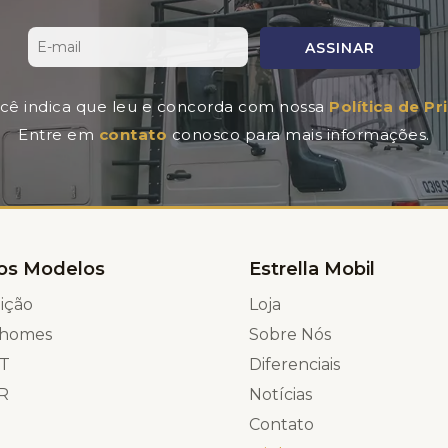
ASSINAR
você indica que leu e concorda com nossa
Política de P
Entre em
contato
conosco para mais informações.
os Modelos
Estrella Mobil
ição
Loja
rhomes
Sobre Nós
T
Diferenciais
R
Notícias
Contato