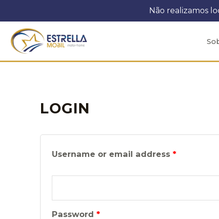
Ir
Não realizamos l
para
o
So
conteúdo
LOGIN
Username or email address
*
Password
*