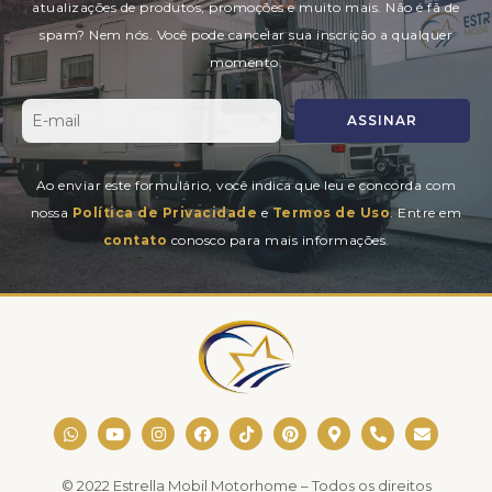
atualizações de produtos, promoções e muito mais. Não é fã de
spam? Nem nós. Você pode cancelar sua inscrição a qualquer
momento.
ASSINAR
Ao enviar este formulário, você indica que leu e concorda com
nossa
Política de Privacidade
e
Termos de Uso
. Entre em
contato
conosco para mais informações.
W
Y
I
F
T
P
M
P
E
h
o
n
a
i
i
a
h
n
a
u
s
c
k
n
p
o
v
t
t
t
e
t
t
-
n
e
s
u
a
b
o
e
m
e
l
© 2022 Estrella Mobil Motorhome – Todos os direitos