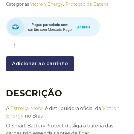
Categorias
Victron Energy
,
Proteção de Bateria
Smart
Pague
parcelado sem
Ler mais
BatteryProtect
cartão
com Mercado Pago
220ah
quantity
Adicionar ao carrinho
DESCRIÇÃO
A
Estrella-Mobil
é distribuidora oficial da
Victron
Energy
no Brasil.
O Smart BatteryProtect desliga a bateria das
cargas não essenciais antes de ficar