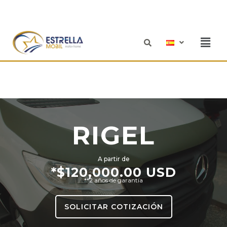
Ir
al
contenido
Men
RIGEL
A partir de
*$120,000.00 USD
**2 años de garantía
SOLICITAR COTIZACIÓN