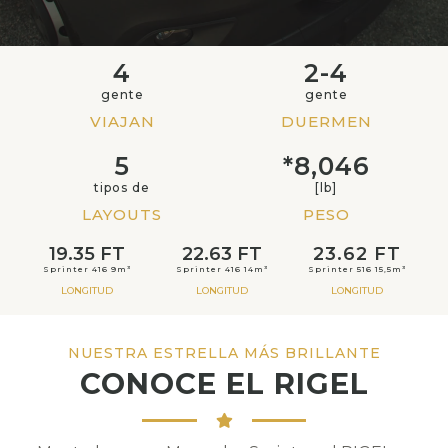
4
2-4
gente
gente
VIAJAN
DUERMEN
5
*8,046
tipos de
[lb]
LAYOUTS
PESO
19.35 FT
22.63 FT
23.62 FT
Sprinter 416 9m³
Sprinter 416 14m³
Sprinter 516 15,5m³
LONGITUD
LONGITUD
LONGITUD
NUESTRA ESTRELLA MÁS BRILLANTE
CONOCE EL RIGEL