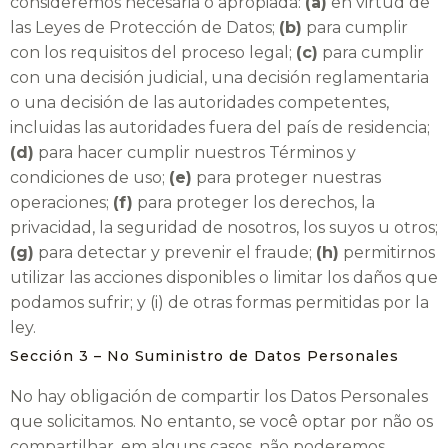
consideremos necesaria o apropiada:
(a)
en virtud de
las Leyes de Protección de Datos;
(b)
para cumplir
con los requisitos del proceso legal;
(c)
para cumplir
con una decisión judicial, una decisión reglamentaria
o una decisión de las autoridades competentes,
incluidas las autoridades fuera del país de residencia;
(d)
para hacer cumplir nuestros Términos y
condiciones de uso;
(e)
para proteger nuestras
operaciones;
(f)
para proteger los derechos, la
privacidad, la seguridad de nosotros, los suyos u otros;
(g)
para detectar y prevenir el fraude;
(h)
permitirnos
utilizar las acciones disponibles o limitar los daños que
podamos sufrir; y (i) de otras formas permitidas por la
ley.
Sección 3 – No Suministro de Datos Personales
No hay obligación de compartir los Datos Personales
que solicitamos. No entanto, se você optar por não os
compartilhar, em alguns casos, não poderemos